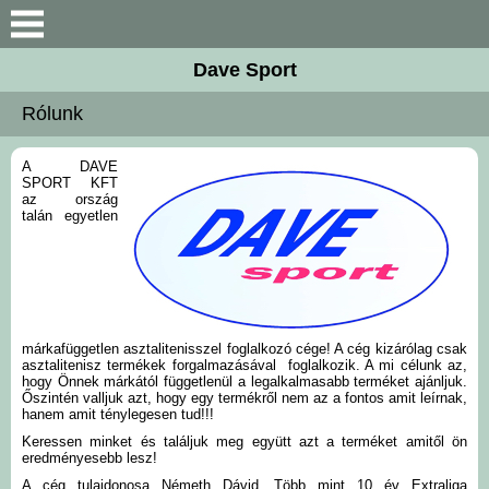
Keresés
Dave Sport
Újdonságok
Rólunk
Akciós termékek
A DAVE
SPORT KFT
az ország
Termékek
talán egyetlen
Rendelés menete
Kontakt
márkafüggetlen asztalitenisszel foglalkozó cége! A cég kizárólag csak
asztalitenisz termékek forgalmazásával foglalkozik. A mi célunk az,
Szoftok
hogy Önnek márkától függetlenül a legalkalmasabb terméket ajánljuk.
Őszintén valljuk azt, hogy egy termékről nem az a fontos amit leírnak,
hanem amit ténylegesen tud!!!
Ütőfák
Keressen minket és találjuk meg együtt azt a terméket amitől ön
eredményesebb lesz!
A cég tulajdonosa Németh Dávid. Több mint 10 év Extraliga