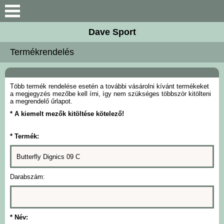
Keresés
Dave Sport
Újdonságok
Termékrendelés
Akciós termékek
Több termék rendelése esetén a további vásárolni kívánt termékeket
Termékek
a megjegyzés mezőbe kell írni, így nem szükséges többször kitölteni
a megrendelő űrlapot.
* A kiemelt mezők kitöltése kötelező!
Rendelés menete
* Termék:
Kontakt
Szoftok
Darabszám:
Ütőfák
* Név: