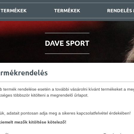
 TERMÉKEK
TERMÉKEK
RENDELÉS
DAVE SPORT
ermékrendelés
b termék rendelése esetén a további vásárolni kívánt termékeket a meg
séges többször kitölteni a megrendelő űrlapot.
ük, adatait pontosan adja meg a sikeres kapcsolatfelvétel érdekében!
 kiemelt mezők kitöltése kötelező!