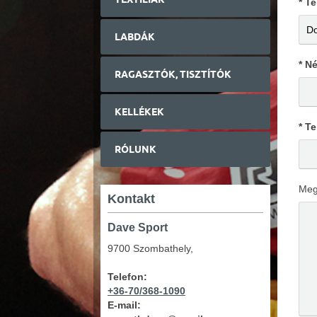
* T
LABDÁK
* N
RAGASZTÓK, TISZTÍTÓK
KELLÉKEK
* Te
RÓLUNK
Meg
Kontakt
Dave Sport
9700 Szombathely,
Telefon:
+36-70/368-1090
E-mail: