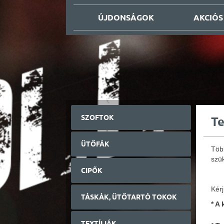
ÚJDONSÁGOK
AKCIÓS
SZOFTOK
T
ÜTŐFÁK
Töb
szük
CIPŐK
Kérj
TÁSKÁK, ÜTŐTARTÓ TOKOK
* A
TEXTÍLIÁK