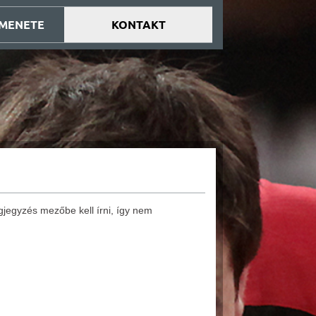
 MENETE
KONTAKT
jegyzés mezőbe kell írni, így nem