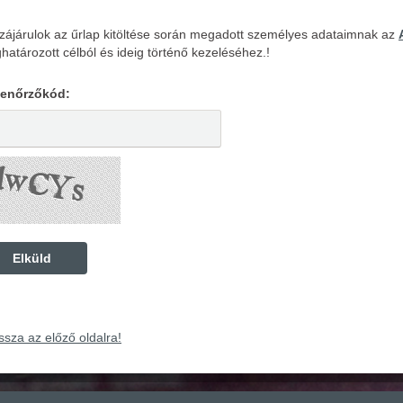
zájárulok az űrlap kitöltése során megadott személyes adataimnak az
atározott célból és ideig történő kezeléséhez.!
llenőrzőkód:
ssza az előző oldalra!