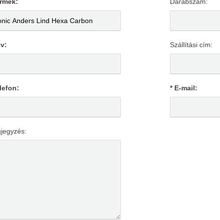
ermék:
Darabszám:
év:
Szállítási cím:
lefon:
* E-mail:
jegyzés: