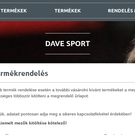
 TERMÉKEK
TERMÉKEK
RENDELÉS
DAVE SPORT
ermékrendelés
b termék rendelése esetén a további vásárolni kívánt termékeket a meg
séges többször kitölteni a megrendelő űrlapot.
ük, adatait pontosan adja meg a sikeres kapcsolatfelvétel érdekében!
 kiemelt mezők kitöltése kötelező!