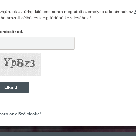
zájárulok az űrlap kitöltése során megadott személyes adataimnak az
atározott célból és ideig történő kezeléséhez.!
llenőrzőkód:
ssza az előző oldalra!