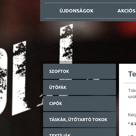
ÚJDONSÁGOK
AKCIÓS
SZOFTOK
T
ÜTŐFÁK
Töb
szük
CIPŐK
Kérj
TÁSKÁK, ÜTŐTARTÓ TOKOK
* A
TEXTÍLIÁK