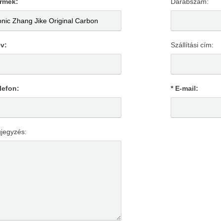
ermék:
Darabszám:
év:
Szállítási cím:
lefon:
* E-mail:
jegyzés: