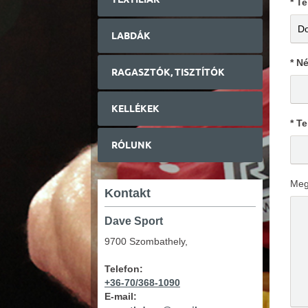
* T
LABDÁK
* N
RAGASZTÓK, TISZTÍTÓK
KELLÉKEK
* Te
RÓLUNK
Meg
Kontakt
Dave Sport
9700 Szombathely,
Telefon:
+36-70/368-1090
E-mail: