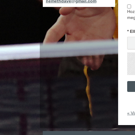
nemethdave@gmail.com
Hoz
megh
* E
« Vi