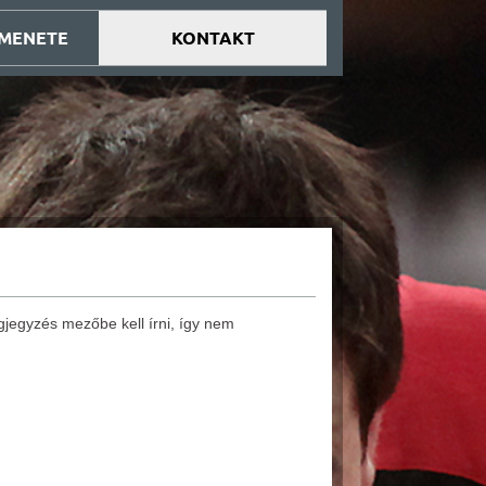
 MENETE
KONTAKT
jegyzés mezőbe kell írni, így nem