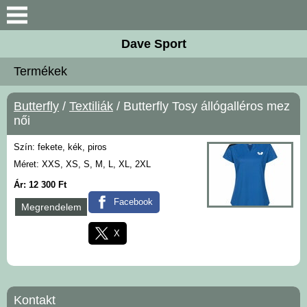
Keresés
Dave Sport
Újdonságok
Termékek
Akciós termékek
Butterfly
/
Textiliák
/ Butterfly Tosy állógalléros mez
női
Termékek
Szín: fekete, kék, piros
Méret: XXS, XS, S, M, L, XL, 2XL
Rendelés menete
Ár: 12 300 Ft
Kontakt
Facebook
Megrendelem
X
Szoftok
Ütőfák
Kontakt