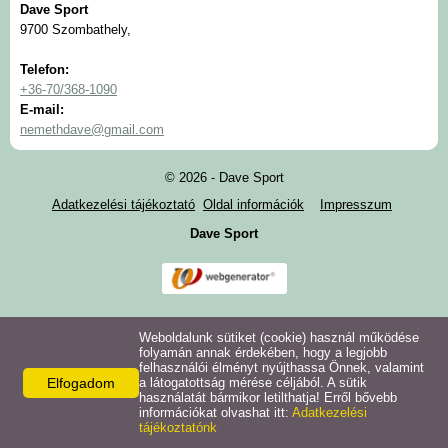
Cipők
Dave Sport
9700 Szombathely,
Táskák, ütőtartó tokok
Telefon:
+36-70/368-1090
E-mail:
Textíliák
nemethdave@gmail.com
Labdák
© 2026 - Dave Sport
Adatkezelési tájékoztató
Oldal információk
Impresszum
Ragasztók, tisztítók
Dave Sport
Kellékek
Rólunk
Weboldalunk sütiket (cookie) használ működése
folyamán annak érdekében, hogy a legjobb
felhasználói élményt nyújthassa Önnek, valamint
Elfogadom
a látogatottság mérése céljából. A sütik
használatát bármikor letilthatja! Erről bővebb
információkat olvashat itt:
Adatkezelési
tájékoztatónk