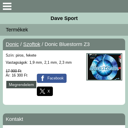
Keresés
Dave Sport
Újdonságok
Termékek
Akciós termékek
Donic
/
Szoftok
/ Donic Bluestorm Z3
Termékek
Szín: piros, fekete
Vastagságok: 1,9 mm, 2,1 mm, 2,3 mm
Rendelés menete
17 900 Ft
Ár: 16 300 Ft
Facebook
Kontakt
Megrendelem
X
Szoftok
Ütőfák
Kontakt