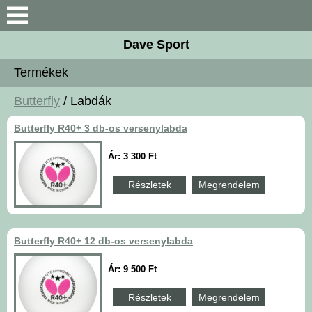
Keresés
Dave Sport
Újdonságok
Termékek
Akciós termékek
Butterfly
/ Labdák
Butterfly R40+ 3 db-os versenylabda
Termékek
Ár: 3 300 Ft
Rendelés menete
Részletek
Megrendelem
Kontakt
Butterfly R40+ 12 db-os versenylabda
Szoftok
Ár: 9 500 Ft
Ütőfák
Részletek
Megrendelem