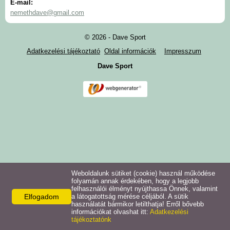
E-mail:
Cipők
nemethdave@gmail.com
Táskák, ütőtartó tokok
© 2026 - Dave Sport
Adatkezelési tájékoztató
Oldal információk
Impresszum
Textíliák
Dave Sport
Labdák
Ragasztók, tisztítók
Kellékek
Rólunk
Weboldalunk sütiket (cookie) használ működése
folyamán annak érdekében, hogy a legjobb
felhasználói élményt nyújthassa Önnek, valamint
Elfogadom
a látogatottság mérése céljából. A sütik
használatát bármikor letilthatja! Erről bővebb
információkat olvashat itt:
Adatkezelési
tájékoztatónk