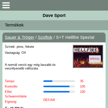
Keresés
Dave Sport
Újdonságok
Termékek
Akciós termékek
Sauer & Tröger
/
Szoftok
/ S+T Hellfire Spezial
Termékek
Színek: piros, fekete
Vastagság: OX
Rendelés menete
A normál verzió egy még lassabb és
veszélyesebb változata.
Kontakt
Tempo:
35
Szoftok
Kontrolle:
100
Effet:
100
Ütőfák
Schwammhärte:
DEF/AR
Eignung: