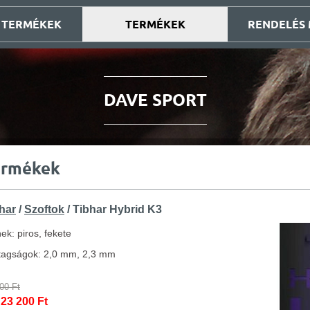
 TERMÉKEK
TERMÉKEK
RENDELÉS
DAVE SPORT
ermékek
har
/
Szoftok
/ Tibhar Hybrid K3
ek: piros, fekete
tagságok: 2,0 mm, 2,3 mm
00 Ft
 23 200 Ft