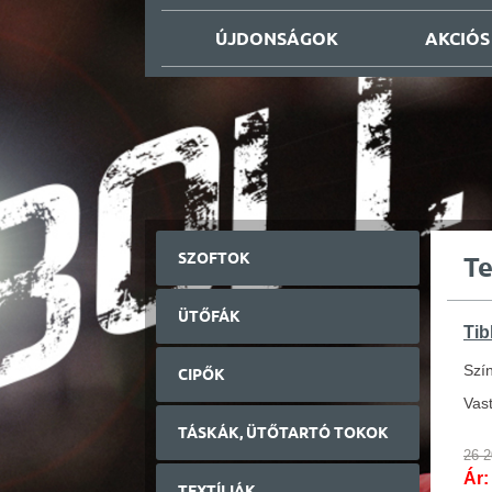
ÚJDONSÁGOK
AKCIÓS
SZOFTOK
T
ÜTŐFÁK
Tib
Szín
CIPŐK
Vas
TÁSKÁK, ÜTŐTARTÓ TOKOK
26 2
Ár:
TEXTÍLIÁK