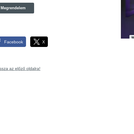
Megrendelem
Facebook
X
ssza az előző oldalra!