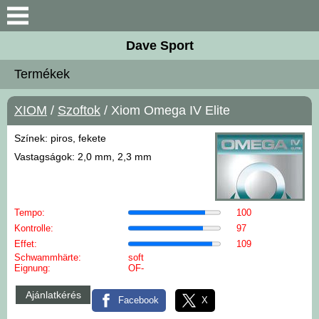
Keresés
Dave Sport
Újdonságok
Termékek
Akciós termékek
XIOM
/
Szoftok
/ Xiom Omega IV Elite
Termékek
Színek: piros, fekete
Vastagságok: 2,0 mm, 2,3 mm
Rendelés menete
Kontakt
Tempo:
100
Kontrolle:
97
Effet:
109
Szoftok
Schwammhärte:
soft
Eignung:
OF-
Ütőfák
Ajánlatkérés
Facebook
X